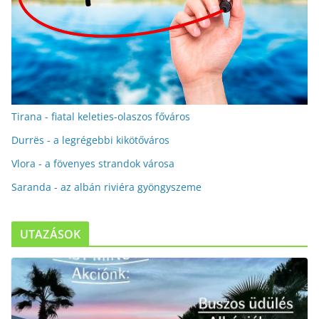
Tirana - fiatal keleties-olaszos főváros
Durrës - a legrégebbi kikötőváros
Vlora - a fövenyes strandok városa
Saranda - az albán riviéra gyöngyszeme
UTAZÁSOK