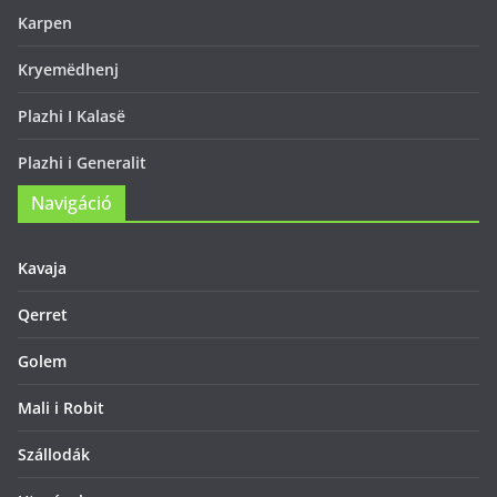
Karpen
Kryemëdhenj
Plazhi I Kalasë
Plazhi i Generalit
Navigáció
Kavaja
Qerret
Golem
Mali i Robit
Szállodák