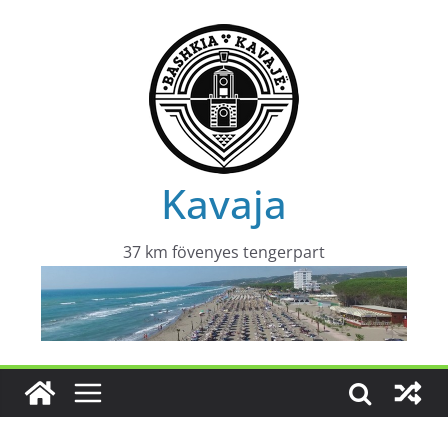
Skip
to
content
Kavaja
37 km fövenyes tengerpart