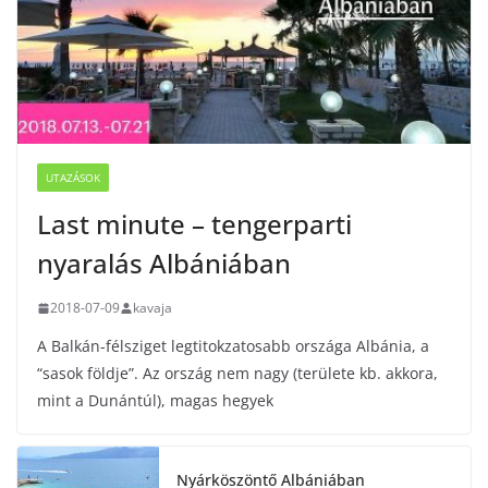
UTAZÁSOK
Last minute – tengerparti
nyaralás Albániában
2018-07-09
kavaja
A Balkán-félsziget legtitokzatosabb országa Albánia, a
“sasok földje”. Az ország nem nagy (területe kb. akkora,
mint a Dunántúl), magas hegyek
Nyárköszöntő Albániában